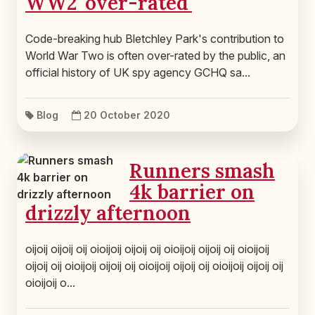
WW2 'over-rated'
Code-breaking hub Bletchley Park's contribution to
World War Two is often over-rated by the public, an
official history of UK spy agency GCHQ sa...
Blog
20 October 2020
Runners smash
4k barrier on
drizzly afternoon
oijoij oijoij oij oioijoij oijoij oij oioijoij oijoij oij oioijoij
oijoij oij oioijoij oijoij oij oioijoij oijoij oij oioijoij oijoij oij
oioijoij o...