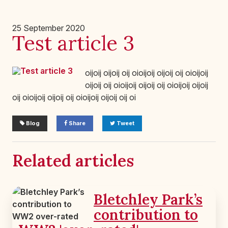
25 September 2020
Test article 3
oijoij oijoij oij oioijoij oijoij oij oioijoij
oijoij oij oioijoij oijoij oij oioijoij oijoij
oij oioijoij oijoij oij oioijoij oijoij oij oi
Blog
Share
Tweet
Related articles
Bletchley Park’s
contribution to